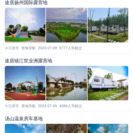
途居扬州国际露营地
今日房车
营地导航
2023-07-09
5777人导航过
途居镇江世业洲露营地
今日房车
营地导航
2023-07-09
4084人导航过
汤山温泉房车基地