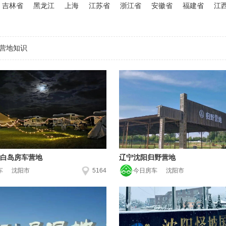
吉林省
黑龙江
上海
江苏省
浙江省
安徽省
福建省
江
营地知识
白岛房车营地
辽宁沈阳归野营地
车
沈阳市
5164
今日房车
沈阳市