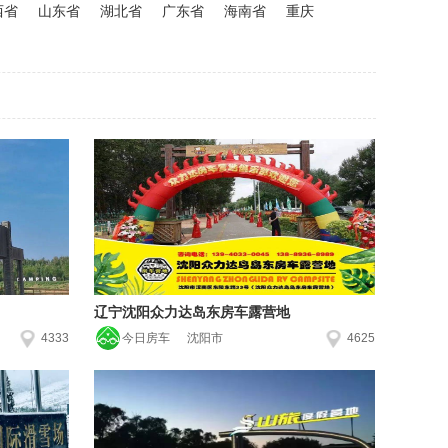
西省
山东省
湖北省
广东省
海南省
重庆
辽宁沈阳众力达岛东房车露营地
4333
今日房车
沈阳市
4625