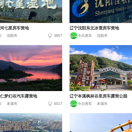
河七星房车营地
辽宁沈阳东北冰雪房车营地
车
沈阳市
3857
今日房车
沈阳市
仁梦幻谷汽车露营地
辽宁本溪枫林谷里房车露营公园
车
本溪市
6017
今日房车
本溪市