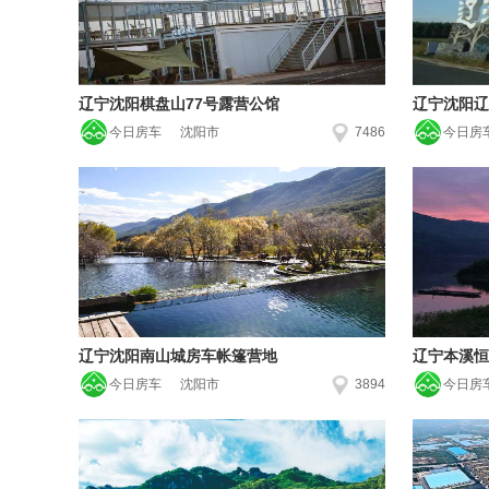
辽宁沈阳棋盘山77号露营公馆
辽宁沈阳辽
今日房车
沈阳市
7486
今日房
辽宁沈阳南山城房车帐篷营地
辽宁本溪恒
今日房车
沈阳市
3894
今日房