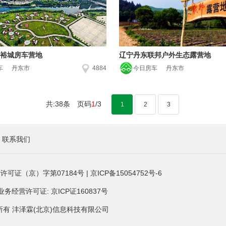
裕城房车营地
辽宁丹东联邦户外生态露营地
车
丹东市
4884
今日房车
丹东市
共:38条 页码
1
/3
1
2
3
联系我们
许可证（京）字第07184号
|
京ICP备15054752号-6
经营许可证: 京ICP证160837号
ved. 版权所有 沣泽霖(北京)信息科技有限公司