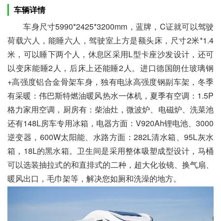
车辆详情
车身尺寸5990*2425*3200mm，蓝牌，C证就可以驾驶
荷载六人，能睡六人，驾驶室上方是额头床，尺寸2米*1.4
米，可以睡下两个人，休息区采用L型卡座沙发设计，还可
以变床能睡2人，后床上还能睡2人。进口德国朗仕玻璃钢
+高强度铝合金骨架车身，独有电泳高强度钢副车架，冬季
有采暖：伟巴斯特燃油暖风热水一体机，夏季有空调：1.5P
格力家用空调，厨房有：柴油灶，微波炉、电磁炉、洗菜池
还有148L房车专用冰箱，电器方面：V920Ah锂电池、3000
逆变器，600W太阳能、水路方面：282L清水箱、95L灰水
箱，18L的黑水箱。卫生间是采用整体吸塑成型设计，马桶
可以选装抽拉式的和直排式的二种，超大化妆镜、换气扇、
暖风出口，毛巾架等，解决您如厕和洗澡的地方。