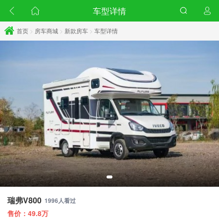
车型详情
首页
>
房车商城
>
新款房车
>
车型详情
瑞弗V800
1996人看过
售价：49.8万