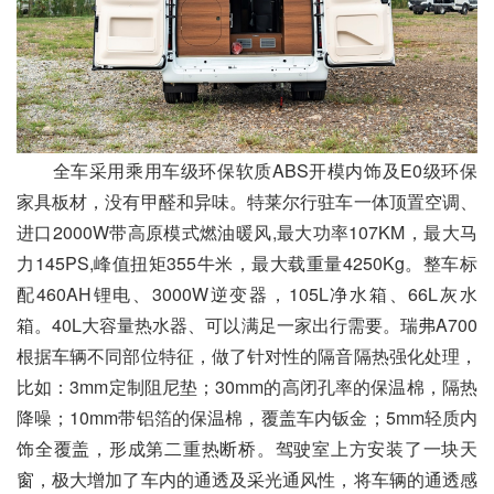
全车采用乘用车级环保软质ABS开模内饰及E0级环保
家具板材，没有甲醛和异味。特莱尔行驻车一体顶置空调、
进口2000W带高原模式燃油暖风,最大功率107KM，最大马
力145PS,峰值扭矩355牛米，最大载重量4250Kg。整车标
配460AH锂电、3000W逆变器，105L净水箱、66L灰水
箱。40L大容量热水器、可以满足一家出行需要。瑞弗A700
根据车辆不同部位特征，做了针对性的隔音隔热强化处理，
比如：3mm定制阻尼垫；30mm的高闭孔率的保温棉，隔热
降噪；10mm带铝箔的保温棉，覆盖车内钣金；5mm轻质内
饰全覆盖，形成第二重热断桥。驾驶室上方安装了一块天
窗，极大增加了车内的通透及采光通风性，将车辆的通透感