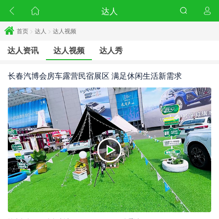
达人
首页
>
达人
>
达人视频
达人资讯
达人视频
达人秀
长春汽博会房车露营民宿展区 满足休闲生活新需求