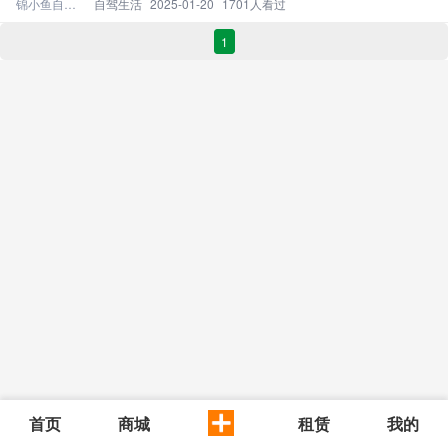
锦小鱼自驾走吧
自驾生活
2025-01-20
1701人看过
1
首页
商城
租赁
我的