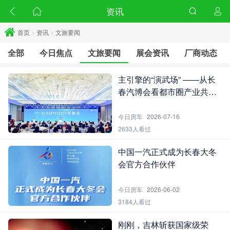
资讯
首页
>
资讯
>
文旅要闻
全部
今日焦点
文旅要闻
展会资讯
厂商动态
主引擎的“演武场” ——从长
春汽博会看都市圈产业共创
的深度逻辑
今日房车
2026-07-16
2633人看过
中国一汽正式成为长春大冬
会官方合作伙伴
今日房车
2026-06-02
3184人看过
刚刚，吉林斩获国家级荣