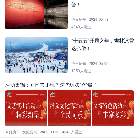
誉！
今日房车
2026-05-18
4340人看过
“十五五”开局之年，吉林冰雪
这么做！
今日房车
2026-05-09
1950人看过
活动集锦：元宵去哪玩？这些玩法“夯”爆了！
今日房车
文旅要闻
2026-03-03
4045人看过