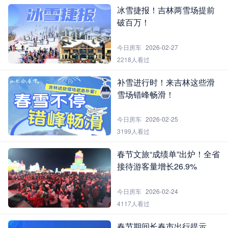
冰雪捷报！吉林两雪场提前
破百万！
今日房车
2026-02-27
2218人看过
补雪进行时！来吉林这些滑
雪场错峰畅滑！
今日房车
2026-02-25
3199人看过
春节文旅“成绩单”出炉！全省
接待游客量增长26.9%
今日房车
2026-02-24
4117人看过
春节期间长春市出行提示