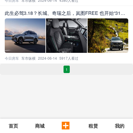
今日房车
车市纵横
2024-06-14
4380人看过
此生必驾3.18？长城、奇瑞之后，岚图FREE 也开始“31
8”了
今日房车
车市纵横
2024-06-14
5917人看过
1
首页
商城
租赁
我的