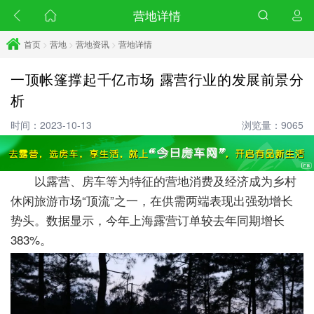
营地详情
首页
>
营地
>
营地资讯
>
营地详情
一顶帐篷撑起千亿市场 露营行业的发展前景分
析
时间：2023-10-13
浏览量：9065
以露营、房车等为特征的营地消费及经济成为乡村
休闲旅游市场“顶流”之一，在供需两端表现出强劲增长
势头。数据显示，今年上海露营订单较去年同期增长
383%。