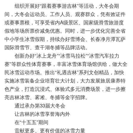
组织开展好“跟着赛事游吉林”等活动，大冬会期
间，大冬会运动员、工作人员、观赛群众，凭有效证件
或赛事票根，可享受省内A级景区、国家级滑雪旅游度
假地等场所票价减免优惠。同时，进一步优化完善全省
中小学生冰雪假期，持续办好雪博会、长春净月潭瓦萨
国际滑雪节、查干湖冬捕等品牌活动。
创新办好“冰上龙舟”“冰雪马拉松”“冰雪汽车拉力
赛”等群众性体育赛事，丰富冰雪体育场馆供给，做大全
民冰雪运动市场。推出“礼遇吉林”系列文创精品，加快
实施冰雪装备企业培育壮大计划，大力发展旅居康养特
色产业，打造沉浸式、体验式多元消费场景，进一步擦
亮吉林冰雪、雾凇、冬捕等金字招牌。
通过承办第33届大冬会
让吉林的冰雪享誉海内外
在“十五五”期间
贡献更多、更有价值的冰雪力量