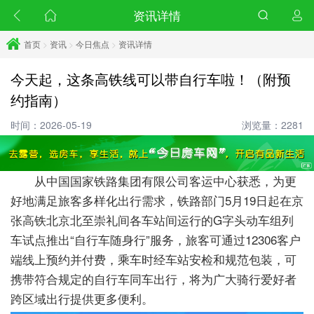
资讯详情
首页
>
资讯
>
今日焦点
>
资讯详情
今天起，这条高铁线可以带自行车啦！（附预
约指南）
时间：2026-05-19
浏览量：2281
从中国国家铁路集团有限公司客运中心获悉，为更
好地满足旅客多样化出行需求，铁路部门5月19日起在京
张高铁北京北至崇礼间各车站间运行的G字头动车组列
车试点推出“自行车随身行”服务，旅客可通过12306客户
端线上预约并付费，乘车时经车站安检和规范包装，可
携带符合规定的自行车同车出行，将为广大骑行爱好者
跨区域出行提供更多便利。