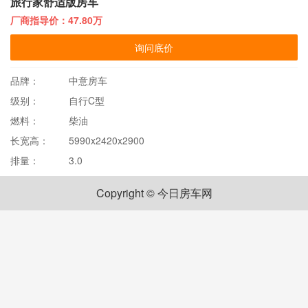
旅行家舒适版房车
厂商指导价：47.80万
询问底价
品牌：
中意房车
级别：
自行C型
燃料：
柴油
长宽高：
5990x2420x2900
排量：
3.0
Copyright © 今日房车网