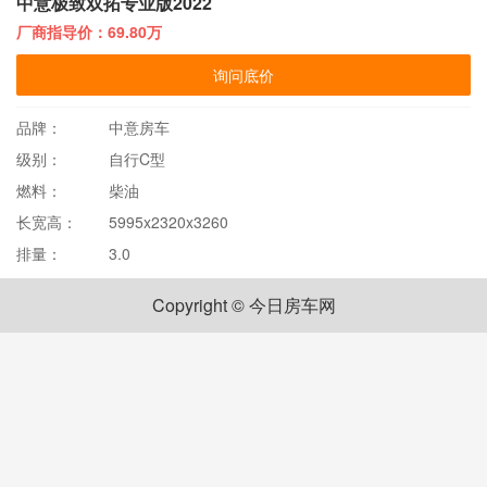
中意极致双拓专业版2022
厂商指导价：69.80万
询问底价
品牌：
中意房车
级别：
自行C型
燃料：
柴油
长宽高：
5995x2320x3260
排量：
3.0
Copyright © 今日房车网