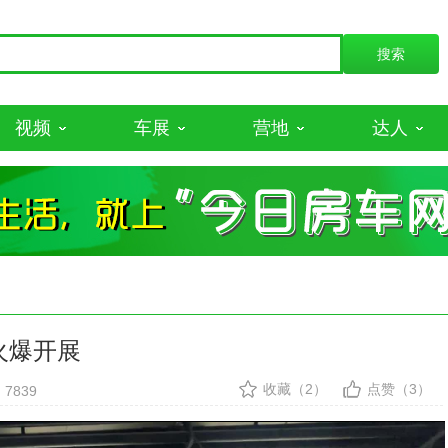
视频
车展
营地
达人
火爆开展
收藏（2）
点赞（3）
7839