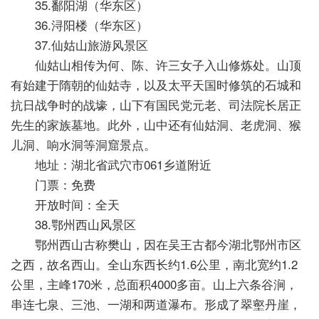
35.鄱阳湖（华东区）
36.浔阳楼（华东区）
37.仙姑山旅游风景区
仙姑山相传为何、陈、许三女子入山修炼处。山顶
有始建于隋朝的仙姑寺，以及太平天国时修筑的石城和
抗日战争时的战壕，山下有国民党元老、司法院长居正
先生的家族墓地。此外，山中还有仙姑洞、老虎洞、猴
儿洞、响水洞等洞窟景点。
地址：湖北省武穴市061乡道附近
门票：免费
开放时间：全天
38.鄂州西山风景区
鄂州西山古称樊山，因在吴王古都今湖北鄂州市区
之西，故名西山。全山东西长约1.6公里，南北宽约1.2
公里，主峰170米，总面积4000多亩。山上六条谷涧，
串连七泉、三池、一湖和两道瀑布。形成了翠壑丹崖，