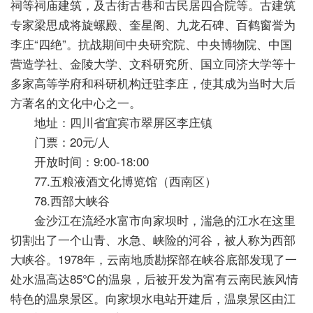
祠等祠庙建筑，及古街古巷和古民居四合院等。古建筑
专家梁思成将旋螺殿、奎星阁、九龙石碑、百鹤窗誉为
李庄“四绝”。抗战期间中央研究院、中央博物院、中国
营造学社、金陵大学、文科研究所、国立同济大学等十
多家高等学府和科研机构迁驻李庄，使其成为当时大后
方著名的文化中心之一。
地址：四川省宜宾市翠屏区李庄镇
门票：20元/人
开放时间：9:00-18:00
77.五粮液酒文化博览馆（西南区）
78.西部大峡谷
金沙江在流经水富市向家坝时，湍急的江水在这里
切割出了一个山青、水急、峡险的河谷，被人称为西部
大峡谷。1978年，云南地质勘探部在峡谷底部发现了一
处水温高达85℃的温泉，后被开发为富有云南民族风情
特色的温泉景区。向家坝水电站开建后，温泉景区由江