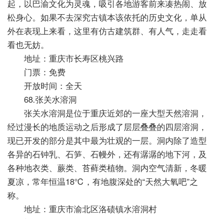
起，以巴渝文化为灵魂，吸引各地游客前来凑热闹、放
松身心。如果不去深究古镇本该依托的历史文化，单从
外在表现上来看，这里有仿古建筑群、有人气，走走看
看也无妨。
地址：重庆市长寿区桃兴路
门票：免费
开放时间：全天
68.张关水溶洞
张关水溶洞是位于重庆近郊的一座大型天然溶洞，
经过漫长的地质运动之后形成了层层叠叠的四层溶洞，
现已开发的部分是其中最为壮观的一层。洞内除了造型
各异的石钟乳、石笋、石幔外，还有潺潺的地下河，及
各种地衣类、蕨类、苔藓类植物。洞内空气清新，冬暖
夏凉，常年恒温18℃，有地腹深处的“天然大氧吧”之
称。
地址：重庆市渝北区洛碛镇水溶洞村