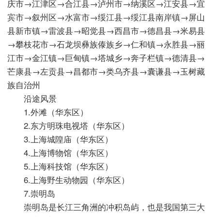
庆市→江津区→合江县→泸州市→纳溪区→江安县→宜
宾市→叙州区→水富市→绥江县→绥江县南岸镇→屏山
县新市镇→雷波县→昭觉县→西昌市→德昌县→米易县
→攀枝花市→石龙坝彝族傣族乡→仁和镇→永胜县→丽
江市→金江镇→巨甸镇→塔城乡→奔子栏镇→德清县→
芒康县→左贡县→昌都市→类乌齐县→囊谦县→玉树藏
族自治州
沿途风景
1.外滩（华东区）
2.东方明珠电视塔（华东区）
3.上海城隍庙（华东区）
4.上海博物馆（华东区）
5.上海科技馆（华东区）
6.上海野生动物园（华东区）
7.崇明岛
崇明岛是长江三角洲的冲积岛屿，也是我国第三大