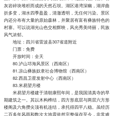
灰岩碎块堆积而成的天然石坝。湖区港湾深幽，湖岸曲
折多变，湖水四季盈盈，清澈透明，无任何污染。景区
内还分布有大量的原始森林，并聚居有富有彝族特色的
村寨。可以说湖光山色交相辉映，风光秀美绮丽，民族
风气浓郁。
地址：四川省雷波县307省道附近
门票：免费
开放时间：全天
80.泸山邛海风景区（西南区）
81.凉山彝族奴隶社会博物馆（西南区）
82.西昌卫星发射中心（西南区）
83.米易望月楼
米易望月楼建于清朝康熙年间，是我国清真寺的早
期建筑之一。其以木构榫结，四方形底层与两层六方形
楼阁及六角攒尖顶有机连结，承托得四平八稳。虽经历
二百多年风雨和数次大地震依然完整保存至今，非常难