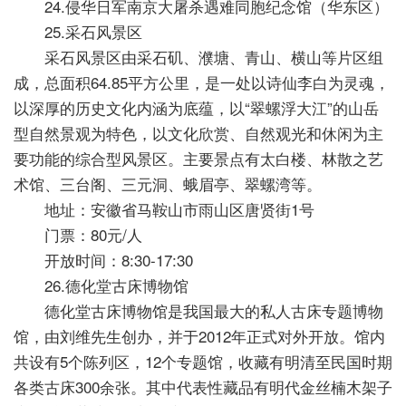
24.侵华日军南京大屠杀遇难同胞纪念馆（华东区）
25.采石风景区
采石风景区由采石矶、濮塘、青山、横山等片区组
成，总面积64.85平方公里，是一处以诗仙李白为灵魂，
以深厚的历史文化内涵为底蕴，以“翠螺浮大江”的山岳
型自然景观为特色，以文化欣赏、自然观光和休闲为主
要功能的综合型风景区。主要景点有太白楼、林散之艺
术馆、三台阁、三元洞、蛾眉亭、翠螺湾等。
地址：安徽省马鞍山市雨山区唐贤街1号
门票：80元/人
开放时间：8:30-17:30
26.德化堂古床博物馆
德化堂古床博物馆是我国最大的私人古床专题博物
馆，由刘维先生创办，并于2012年正式对外开放。馆内
共设有5个陈列区，12个专题馆，收藏有明清至民国时期
各类古床300余张。其中代表性藏品有明代金丝楠木架子