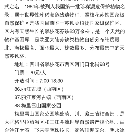
式定名，1984年被列入我国第一批珍稀濒危保护植物名
录，属于世界性珍稀濒危残遗物种。攀枝花苏铁国家级
自然保护区是我国目前唯一苏铁类植物国家级保护区。
区内有天然生长的攀枝花苏铁23万余株，是一个天然的
物种基因库，是欧亚大陆苏铁类植物自然分布纬度最
北、海拔最高、面积最大、株数最多、分布最集中的天
然苏铁林。
地址：四川省攀枝花市西区河门口北街98号
门票：20元/人
开放时间：7:00-18:30
86.丽江古城（西南区）
87.丽江束河古镇（西南区）
88.梅里雪山国家公园
梅里雪山国家公园地处滇、川、藏三省结合部，是
大香格里拉旅游区和三江并流世界自然遗产腹心地，由
金沙江大湾、飞来寺明珠拉卡、雾浓顶迎宾台、明永冰