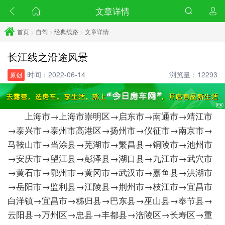
文章详情
首页
>
自驾
>
经典线路
>
文章详情
长江线之沿途风景
时间：2022-06-14
浏览量：12293
原创
上海市→上海市崇明区→启东市→南通市→靖江市
→泰兴市→泰州市高港区→扬州市→仪征市→南京市→
马鞍山市→当涂县→芜湖市→繁昌县→铜陵市→池州市
→安庆市→望江县→彭泽县→湖口县→九江市→武穴市
→黄石市→鄂州市→黄冈市→武汉市→嘉鱼县→洪湖市
→岳阳市→监利县→江陵县→荆州市→枝江市→宜昌市
白洋镇→宜昌市→秭归县→巴东县→巫山县→奉节县→
云阳县→万州区→忠县→丰都县→涪陵区→长寿区→重