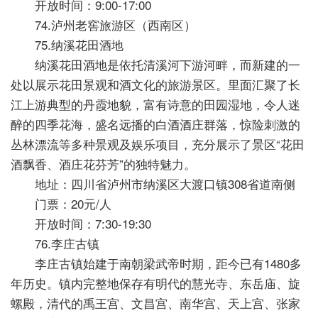
开放时间：9:00-17:00
74.泸州老窖旅游区（西南区）
75.纳溪花田酒地
纳溪花田酒地是依托清溪河下游河畔，而新建的一
处以展示花田景观和酒文化的旅游景区。里面汇聚了长
江上游典型的丹霞地貌，富有诗意的田园湿地，令人迷
醉的四季花海，盛名远播的白酒酒庄群落，惊险刺激的
丛林漂流等多种景观及娱乐项目，充分展示了景区“花田
酒飘香、酒庄花芬芳”的独特魅力。
地址：四川省泸州市纳溪区大渡口镇308省道南侧
门票：20元/人
开放时间：7:30-19:30
76.李庄古镇
李庄古镇始建于南朝梁武帝时期，距今已有1480多
年历史。镇内完整地保存有明代的慧光寺、东岳庙、旋
螺殿，清代的禹王宫、文昌宫、南华宫、天上宫、张家