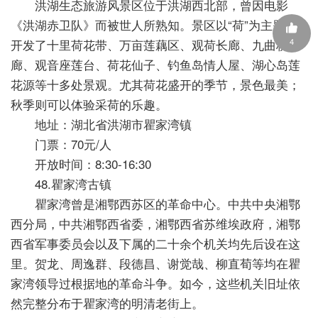
洪湖生态旅游风景区位于洪湖西北部，曾因电影
《洪湖赤卫队》而被世人所熟知。景区以“荷”为主题，
开发了十里荷花带、万亩莲藕区、观荷长廊、九曲桥
4
廊、观音座莲台、荷花仙子、钓鱼岛情人屋、湖心岛莲
花源等十多处景观。尤其荷花盛开的季节，景色最美；
秋季则可以体验采荷的乐趣。
地址：湖北省洪湖市瞿家湾镇
门票：70元/人
开放时间：8:30-16:30
48.瞿家湾古镇
瞿家湾曾是湘鄂西苏区的革命中心。中共中央湘鄂
西分局，中共湘鄂西省委，湘鄂西省苏维埃政府，湘鄂
西省军事委员会以及下属的二十余个机关均先后设在这
里。贺龙、周逸群、段德昌、谢觉哉、柳直荀等均在瞿
家湾领导过根据地的革命斗争。如今，这些机关旧址依
然完整分布于瞿家湾的明清老街上。