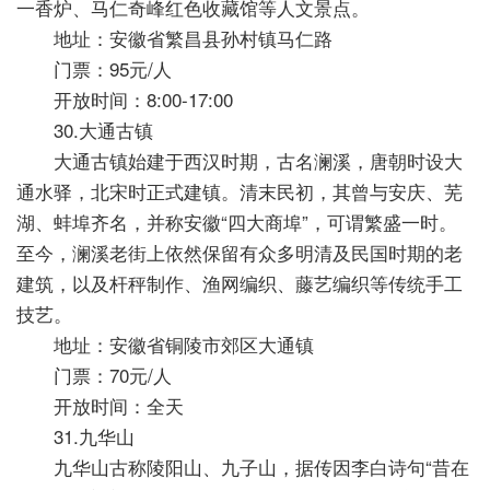
一香炉、马仁奇峰红色收藏馆等人文景点。
地址：安徽省繁昌县孙村镇马仁路
门票：95元/人
开放时间：8:00-17:00
30.大通古镇
大通古镇始建于西汉时期，古名澜溪，唐朝时设大
通水驿，北宋时正式建镇。清末民初，其曾与安庆、芜
湖、蚌埠齐名，并称安徽“四大商埠”，可谓繁盛一时。
至今，澜溪老街上依然保留有众多明清及民国时期的老
建筑，以及杆秤制作、渔网编织、藤艺编织等传统手工
技艺。
地址：安徽省铜陵市郊区大通镇
门票：70元/人
开放时间：全天
31.九华山
九华山古称陵阳山、九子山，据传因李白诗句“昔在