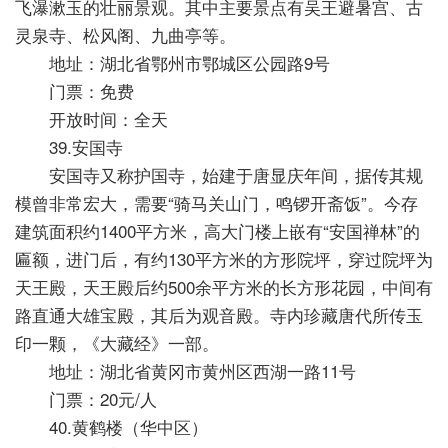
飞瀑漱玉的壮丽景观。其中主要景点有吴王避暑宫、古
灵泉寺、松风阁、九曲亭等。
地址：湖北省鄂州市鄂城区公园路9号
门票：免费
开放时间：全天
39.安国寺
安国寺又称护国寺，始建于唐显庆年间，据传其规
模曾非常宏大，需要“骑马关山门，鸣锣开斋饭”。今存
建筑面积约1400平方米，高大门楼上嵌有“安国禅林”的
匾额，进门后，有约130平方米的方形院坪，穿过院坪为
天王殿，天王殿后约500余平方米的长方形花园，中间有
路直通大雄宝殿，其后为观音殿。寺内珍藏唐代所传玉
印一颗，《大藏经》一部。
地址：湖北省黄冈市黄州区西湖一路11号
门票：20元/人
40.黄鹤楼（华中区）