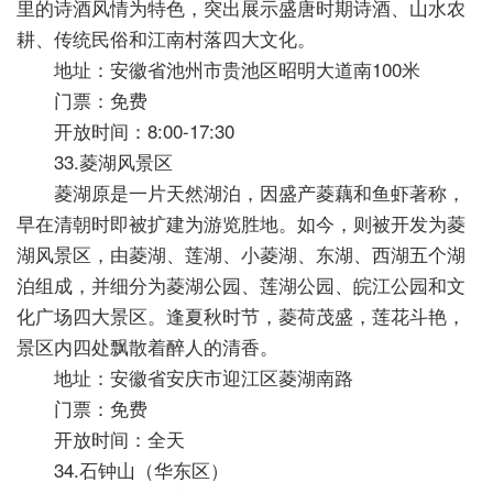
里的诗酒风情为特色，突出展示盛唐时期诗酒、山水农
耕、传统民俗和江南村落四大文化。
地址：安徽省池州市贵池区昭明大道南100米
门票：免费
开放时间：8:00-17:30
33.菱湖风景区
菱湖原是一片天然湖泊，因盛产菱藕和鱼虾著称，
早在清朝时即被扩建为游览胜地。如今，则被开发为菱
湖风景区，由菱湖、莲湖、小菱湖、东湖、西湖五个湖
泊组成，并细分为菱湖公园、莲湖公园、皖江公园和文
化广场四大景区。逢夏秋时节，菱荷茂盛，莲花斗艳，
景区内四处飘散着醉人的清香。
地址：安徽省安庆市迎江区菱湖南路
门票：免费
开放时间：全天
34.石钟山（华东区）