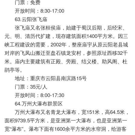
门票：免费
开放时间：8:30-17:00
63.云阳张飞庙
张飞庙又名张桓侯庙，始建于蜀汉后期，后经宋、
元、明、清历代扩建，现存建筑面积1400平方米。因三
峡工程建设的需要，2002年，整座庙宇从原云阳老县城
对岸的飞凤山搬迁至盘石镇龙安村，参照原址西移32千
米。庙内主要建筑有正殿、旁殿、结义楼、助风阁、杜
鹃亭等。
地址：重庆市云阳县南滨路15号
门票：35元/人
开放时间：8:00-17:30
64.万州大瀑布群景区
万州大瀑布又名青龙大瀑布，宽151米，高64.5米，
面积9739.5平方米，是亚洲第一大瀑布，也是亚洲第一
宽“瀑布”。瀑布下面有1600余平方米的水帘洞，给游客