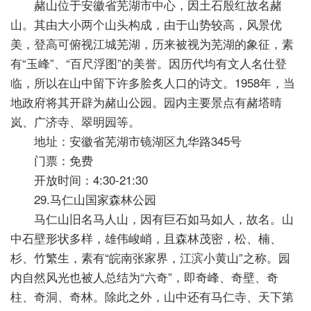
赭山位于安徽省芜湖市中心，因土石殷红故名赭
山。其由大小两个山头构成，由于山势较高，风景优
美，登高可俯视江城芜湖，历来被视为芜湖的象征，素
有“玉峰”、“百尺浮图”的美誉。因历代均有文人名仕登
临，所以在山中留下许多脍炙人口的诗文。1958年，当
地政府将其开辟为赭山公园。园内主要景点有赭塔晴
岚、广济寺、翠明园等。
地址：安徽省芜湖市镜湖区九华路345号
门票：免费
开放时间：4:30-21:30
29.马仁山国家森林公园
马仁山旧名马人山，因有巨石如马如人，故名。山
中石壁形状多样，雄伟峻峭，且森林茂密，松、楠、
杉、竹繁生，素有“皖南张家界，江滨小黄山”之称。园
内自然风光也被人总结为“六奇”，即奇峰、奇壁、奇
柱、奇洞、奇林。除此之外，山中还有马仁寺、天下第