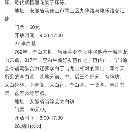
床、近代紫檀雕花架子床等。
地址：安徽省马鞍山市雨山区九华路与康乐路交汇
处
门票：60元
开放时间：9:00-17:00
27.李白墓
762年，李白去世，当涂县令李阳冰将他葬于城南龙
山东麓。817年，李白生前好友范作之子范传正，与当涂
县令诸葛纵合力迁葬李白于与龙山相对的青山，即今天
所见的李白墓。墓地分前、中、后三个部分，有牌坊、
太白碑林、眺青阁、太白祠、李白墓、十咏亭、青莲书
院、盆景园等景点。
地址：安徽省当涂县太白镇
门票：30元/人
开放时间：8:00-17:30
28.赭山公园