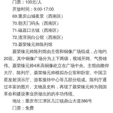
门票：100元/人
开放时间：9:00-17:00
69.重庆山城夜景（西南区）
70.朝天门码头（西南区）
71.磁器口古镇（西南区）
72.渣滓洞白公馆（西南区）
73.聂荣臻元帅陈列馆
聂荣臻元帅陈列馆由主馆和铜像广场组成，占地约
20亩。其中铜像广场分为上下两级，视域开阔、气势雄
伟。聂荣臻元帅4米高铜像屹立在广场中央。主馆由瞻仰
大厅、陈列厅、聂荣臻元帅模拟办公室和卧室、中国卫
星发射演示厅、游客接待中心等几部分组成。陈列厅通
过丰富的图片、文物及史料，再现了聂荣臻元帅为我国
革命和建设事业所做出的的丰功伟绩。
地址：重庆市江津区几江镇鼎山大道386号
门票：免费