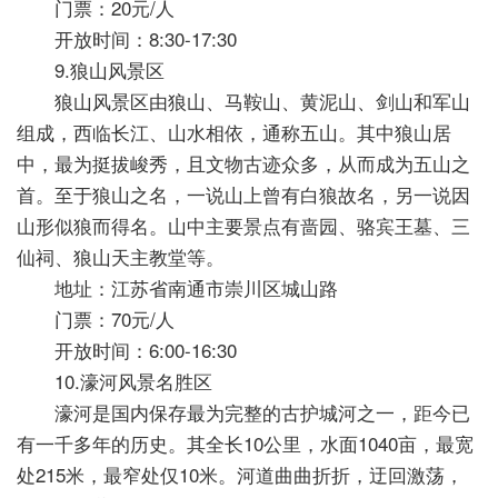
门票：20元/人
开放时间：8:30-17:30
9.狼山风景区
狼山风景区由狼山、马鞍山、黄泥山、剑山和军山
组成，西临长江、山水相依，通称五山。其中狼山居
中，最为挺拔峻秀，且文物古迹众多，从而成为五山之
首。至于狼山之名，一说山上曾有白狼故名，另一说因
山形似狼而得名。山中主要景点有啬园、骆宾王墓、三
仙祠、狼山天主教堂等。
地址：江苏省南通市崇川区城山路
门票：70元/人
开放时间：6:00-16:30
10.濠河风景名胜区
濠河是国内保存最为完整的古护城河之一，距今已
有一千多年的历史。其全长10公里，水面1040亩，最宽
处215米，最窄处仅10米。河道曲曲折折，迂回激荡，