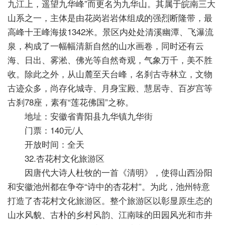
九江上，遥望九华峰”而更名为九华山。其属于皖南三大
山系之一，主体是由花岗岩岩体组成的强烈断隆带，最
高峰十王峰海拔1342米。景区内处处清溪幽潭、飞瀑流
泉，构成了一幅幅清新自然的山水画卷，同时还有云
海、日出、雾淞、佛光等自然奇观，气象万千，美不胜
收。除此之外，从山麓至天台峰，名刹古寺林立，文物
古迹众多，尚存化城寺、月身宝殿、慧居寺、百岁宫等
古刹78座，素有“莲花佛国”之称。
地址：安徽省青阳县九华镇九华街
门票：140元/人
开放时间：全天
32.杏花村文化旅游区
因唐代大诗人杜牧的一首《清明》，使得山西汾阳
和安徽池州都在争夺“诗中的杏花村”。为此，池州特意
打造了杏花村文化旅游区。整个旅游区以彰显原生态的
山水风貌、古朴的乡村风韵、江南味的田园风光和市井