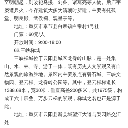
至明朝起，则改祀马援、刘备、诸葛亮等人物。后庙宇
屡遭兵火，今存建筑大多为清朝时所建，主要有托孤
堂、明良殿、武侯祠、观星亭等。
地址：重庆市奉节县白帝镇白帝村1号社
门票：60元/人
开放时间：9:00-18:00
62.三峡梯城
三峡梯城位于云阳县城区龙脊岭山脉，是一处集
山、水、林、寺、游于一体，既有历史人文景观又有自
然景观的旅游胜地。景区内主要景点有磐石城、三峡文
物园、登云梯、龙脊岭公园等。其中，登云梯梯道长
1388.68米，宽30米，垂直高差200多米，共1975级，构
成了六十层叠、万步云梯的景观，梯城之名也正是源于
此。
地址：重庆市云阳县新县城望江大道与梨园路交汇
处