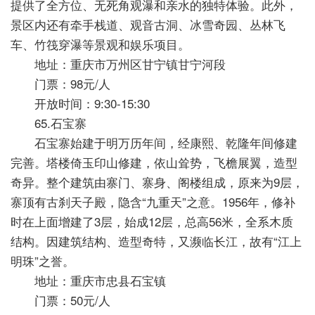
提供了全方位、无死角观瀑和亲水的独特体验。此外，
景区内还有牵手栈道、观音古洞、冰雪奇园、丛林飞
车、竹筏穿瀑等景观和娱乐项目。
地址：重庆市万州区甘宁镇甘宁河段
门票：98元/人
开放时间：9:30-15:30
65.石宝寨
石宝寨始建于明万历年间，经康熙、乾隆年间修建
完善。塔楼倚玉印山修建，依山耸势，飞檐展翼，造型
奇异。整个建筑由寨门、寨身、阁楼组成，原来为9层，
寨顶有古刹天子殿，隐含“九重天”之意。1956年，修补
时在上面增建了3层，始成12层，总高56米，全系木质
结构。因建筑结构、造型奇特，又濒临长江，故有“江上
明珠”之誉。
地址：重庆市忠县石宝镇
门票：50元/人