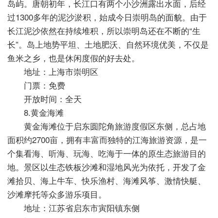
岛屿。唐朝初年，长江口有两个小沙洲露出水面，后经
过1300多年的泥沙淤积，始成今日崇明岛的面貌。由于
长江泥沙依然在持续堆积，所以崇明岛还在不断的“生
长”。岛上地势平坦、土地肥沃、自然环境优美，不仅是
鱼米之乡，也是休闲度假的好去处。
地址：上海市崇明区
门票：免费
开放时间：全天
8.黄金海滩
黄金海滩位于启东圆陀角旅游度假区东侧，总占地
面积约2700亩，拥有丰富而独特的江海旅游资源，是一
个集看海、听海、玩海、吃海于一体的原生态旅游目的
地。景区以生态铁板沙滩和湿地风光为依托，开发了金
滩拾贝、海上牛车、快乐渔村、海滩风筝、激情快艇、
沙滩摩托等众多游乐项目。
地址：江苏省启东市寅阳镇东侧