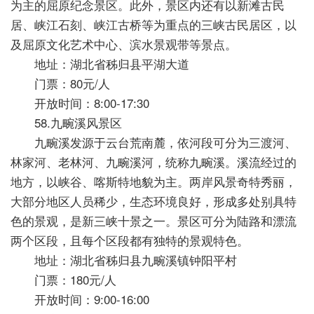
为主的屈原纪念景区。此外，景区内还有以新滩古民
居、峡江石刻、峡江古桥等为重点的三峡古民居区，以
及屈原文化艺术中心、滨水景观带等景点。
地址：湖北省秭归县平湖大道
门票：80元/人
开放时间：8:00-17:30
58.九畹溪风景区
九畹溪发源于云台荒南麓，依河段可分为三渡河、
林家河、老林河、九畹溪河，统称九畹溪。溪流经过的
地方，以峡谷、喀斯特地貌为主。两岸风景奇特秀丽，
大部分地区人员稀少，生态环境良好，形成多处别具特
色的景观，是新三峡十景之一。景区可分为陆路和漂流
两个区段，且每个区段都有独特的景观特色。
地址：湖北省秭归县九畹溪镇钟阳平村
门票：180元/人
开放时间：9:00-16:00