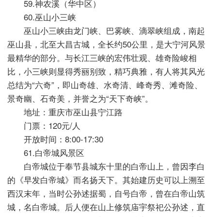
59.神农溪（华中区）
60.巫山小三峡
巫山小三峡由龙门峡、巴雾峡、滴翠峡组成，南起
巫山县，北至大昌古城，全长约50公里，是大宁河风景
最精华的部分。与长江三峡的宏伟壮观、雄奇险峻相
比，小三峡则显得秀丽别致，精巧典雅，有人将其风光
总结为“六奇”，即山奇雄、水奇清、峰奇秀、滩奇险、
景奇幽、石奇美，并誉之为“天下奇峡”。
地址：重庆市巫山县宁江路
门票：120元/人
开放时间：8:00-17:30
61.白帝城风景区
白帝城位于奉节县城东十里的白帝山上，曾因李白
的《早发白帝城》而名扬天下。其始建历史可以上溯至
西汉末年，当时公孙述据蜀，自号白帝，曾在白帝山筑
城，名白帝城。后人便在山上修筑庙宇祭祀公孙述，直