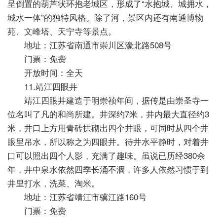
呈倒置的葫芦状环抱老城区，形成了“水抱城、城拥水，
城水一体”的独特风格。除了河，景区内还有南通博物
苑、文峰塔、天宁寺等景点。
地址：江苏省南通市崇川区濠北路508号
门票：免费
开放时间：全天
11.靖江四眼井
靖江四眼井建造于明崇祯年间，据传是由崇圣寺一
位名叫了凡的和尚所建。井深约7米，井内最大直径约3
米，井口上方用青砖拱砌出四个井眼，可同时从四个井
眼里吊水，所以称之为四眼井。待井水平静时，对着井
口可以照出四个人影，充满了趣味。虽说已历经380余
年，井中泉水依然四季长涌不涸，许多人依然习惯于到
井里打水，洗菜、淘米。
地址：江苏省靖江市骥江路160号
门票：免费