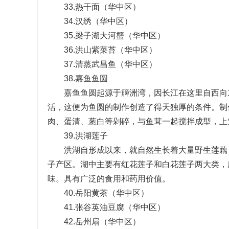
33.热干面（华中区）
34.汉绣（华中区）
35.梁子湖大河蟹（华中区）
36.洪山紫菜苔（华中区）
37.清蒸武昌鱼（华中区）
38.嘉鱼鱼圆
嘉鱼鱼圆起源于簰洲湾，因长江在这里自西向东
活，这便为鱼圆的制作创造了得天独厚的条件。制
肉、蛋清、葱白等剁碎，与鱼茸一起搅拌成型，上
39.洪湖莲子
洪湖自形成以来，就自然生长着大量野生莲藕，
子产区。湖中主要有红花莲子和白花莲子两大类，
味。具有广泛的食用和药用价值。
40.岳阳黄茶（华中区）
41.张谷英油豆腐（华中区）
42.岳州扇（华中区）