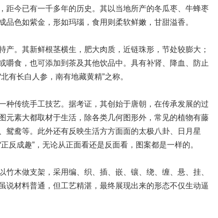
距今已有一千多年的历史。其以当地所产的冬瓜枣、牛蜂枣
成品色如紫金，形如玛瑙，食用则柔软鲜嫩，甘甜溢香。
产。其新鲜根茎横生，肥大肉质，近链珠形，节处较膨大；
或嚼食，也可添加到茶及其他饮品中。具有补肾、降血、防止
“北有长白人参，南有地藏黄精”之称。
种传统手工技艺。据考证，其创始于唐朝，在传承发展的过
图元素大都取材于生活，除各类几何图形外，常见的植物有藤
、鸳鸯等。此外还有反映生活方方面面的太极八卦、日月星
“正反成趣”，无论从正面看还是反面看，图案都是一样的。
竹木做支架，采用编、织、插、嵌、镶、绕、缠、悬、挂、
虽说材料普通，但工艺精湛，最终展现出来的形态不仅生动逼