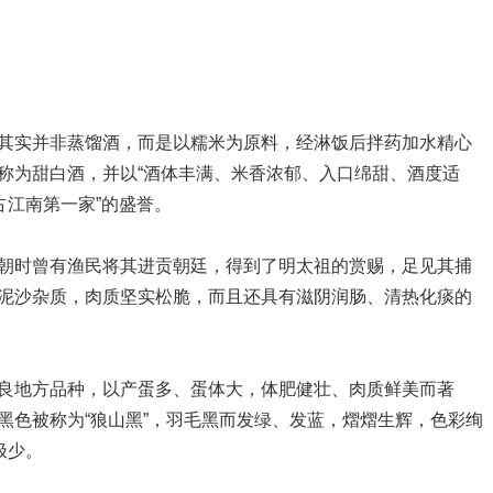
实并非蒸馏酒，而是以糯米为原料，经淋饭后拌药加水精心
称为甜白酒，并以“酒体丰满、米香浓郁、入口绵甜、酒度适
占江南第一家”的盛誉。
时曾有渔民将其进贡朝廷，得到了明太祖的赏赐，足见其捕
泥沙杂质，肉质坚实松脆，而且还具有滋阴润肠、清热化痰的
地方品种，以产蛋多、蛋体大，体肥健壮、肉质鲜美而著
黑色被称为“狼山黑”，羽毛黑而发绿、发蓝，熠熠生辉，色彩绚
极少。