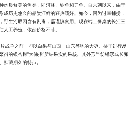
肉质鲜美的鱼类，即河豚、鲥鱼和刀鱼。自六朝以来，由于
形成历史悠久的品尝江鲜的狂热嗜好。如今，因为过量捕捞，
，野生河豚因含有剧毒，需谨慎食用。现在端上餐桌的长江三
使人工养殖，依然价格不菲。
片战争之前，即以白果与山西、山东等地的大枣、柿子进行易
繁衍的银杏树“大佛指”所结果实的果核。其外形呈纺锤形或长卵
、贮藏期久的特点。