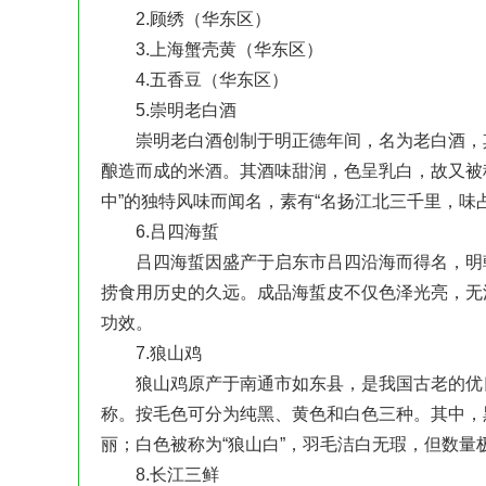
2.顾绣（华东区）
3.上海蟹壳黄（华东区）
4.五香豆（华东区）
5.崇明老白酒
崇明老白酒创制于明正德年间，名为老白酒，其
酿造而成的米酒。其酒味甜润，色呈乳白，故又被
中”的独特风味而闻名，素有“名扬江北三千里，味
6.吕四海蜇
吕四海蜇因盛产于启东市吕四沿海而得名，明朝
捞食用历史的久远。成品海蜇皮不仅色泽光亮，无
功效。
7.狼山鸡
狼山鸡原产于南通市如东县，是我国古老的优良
称。按毛色可分为纯黑、黄色和白色三种。其中，
丽；白色被称为“狼山白”，羽毛洁白无瑕，但数量
8.长江三鲜