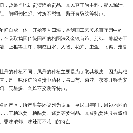
，曾是当地进贡清廷的贡品。其以豆干为主料，配以鸡汁、
红、细嚼韧性强、对折不裂缝、撕开有裂纹等特点。
间自成一体，开始享誉四海，是我国工艺美术百花园中的一
，在吸取我国传统国画的构图法及金银首饰、剪纸、雕塑等工
蜡、上框等工序，制成山水、人物、花卉、虫鱼、飞禽、走兽
丹的种植不同，凤丹的种植主要是为了取其根皮；因为其根
值，是一味传统的名贵中药材，与白芍、菊花、茯苓并称为安
细、亮星多、久贮不变质等特点。
的产区，所产生姜还被列为贡品。至民国年间，周边地区的
，加工糖冰姜、糖醋姜、酱姜等姜制品。其成熟姜块具有瓣粗
、香味浓郁、味辣而不呛口的特点。