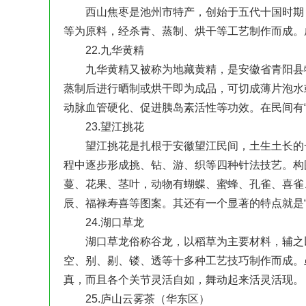
西山焦枣是池州市特产，创始于五代十国时期，
等为原料，经杀青、蒸制、烘干等工艺制作而成。
22.九华黄精
九华黄精又被称为地藏黄精，是安徽省青阳县特
蒸制后进行晒制或烘干即为成品，可切成薄片泡水
动脉血管硬化、促进胰岛素活性等功效。在民间有
23.望江挑花
望江挑花是扎根于安徽望江民间，土生土长的一
程中逐步形成挑、钻、游、织等四种针法技艺。构
蔓、花果、茎叶，动物有蝴蝶、蜜蜂、孔雀、喜雀
辰、福禄寿喜等图案。其还有一个显著的特点就是
24.湖口草龙
湖口草龙俗称谷龙，以稻草为主要材料，辅之以
空、别、剔、镂、透等十多种工艺技巧制作而成。
真，而且各个关节灵活自如，舞动起来活灵活现。
25.庐山云雾茶（华东区）