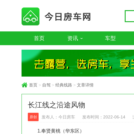
首页
资讯
车型
首页
>
自驾
>
经典线路
>
文章详情
长江线之沿途风物
发布人：今日房车
发布时间：2022-06-14
原创
1.奉贤黄桃（华东区）