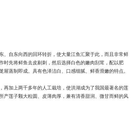
、自东向西的回环转折，使大量江鱼汇聚于此，而且非常鲜
作时先将鲜鱼去皮剔刺，然后选择白色的嫩肉刮茸，配以肥
笼屉蒸制即成。具有色泽洁白、口感细腻、鲜香滑嫩的特点。
再加上两千多年的人工栽培，使洪湖成为了我国最著名的莲
所产莲子颗大粒圆、皮薄肉厚，兼有清香甜润、微甘而鲜的风