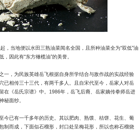
起，当地便以水田三熟油菜闻名全国，且所种油菜全为“双低”油
，因此有“东方橄榄油”的美誉。
一，为民族英雄岳飞根据自身所学结合与敌作战的实战经验
穴已相传三十三代，有两千多人。且自宋代至今，岳家人对岳
留在《岳氏宗谱》中。1986年，岳飞后裔、岳家嫡传拳师岳进
神秘面纱。
今已有一千多年的历史。其以肥肉、熟馍、桔饼、花生、葡
包制而成，下面似石榴形，封口处呈梅花形，所以也称石榴烧