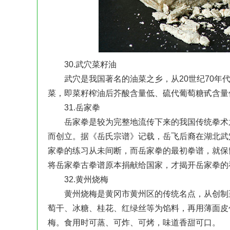
30.武穴菜籽油
武穴是我国著名的油菜之乡，从20世纪70年代
菜，即菜籽榨油后芥酸含量低、硫代葡萄糖甙含量低
31.岳家拳
岳家拳是较为完整地流传下来的我国传统拳术之
而创立。据《岳氏宗谱》记载，岳飞后裔在湖北武
家拳的练习从未间断，而岳家拳的最初拳谱，就保
将岳家拳古拳谱原本捐献给国家，才揭开岳家拳的
32.黄州烧梅
黄州烧梅是黄冈市黄州区的传统名点，从创制至
萄干、冰糖、桂花、红绿丝等为馅料，再用薄面皮
梅。食用时可蒸、可炸、可烤，味道香甜可口。