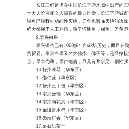
长江三鲜是指在中国长江下游水域中出产的三种
士大夫阶层和文人墨客的极力推崇，长江下游城市
鲥鱼已经野外功能性灭绝，刀鱼也濒临灭绝的边缘
鲜大都属于人工养殖，除了河豚鱼，鲥鱼、刀鱼即
9.泰兴白果
泰兴银杏已有1000多年的栽培历史，而且在鸦
货贸易。泰兴白果又名大佛指、佛子等，是经嫁接
形，果大壳薄，果仁饱满，且具有浆水足、糯性强
10.扬州漆器（华东区）
11.邵伯菱（华东区）
12.扬州三丁包（华东区）
13.南京云锦（华东区）
14.南京雨花茶（华东区）
15.金陵盐水鸭（华东区）
16.秦淮灯会（华东区）
17.采石矶茶干