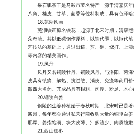
采石矶茶干是马鞍市著名特产，源于清嘉庆年间
八角、桂皮、甘草、茴香等佐料制成，具有色泽暗
18.芜湖铁画
芜湖铁画原名铁花，起源于北宋时期，清康熙年
朵奇葩。其以低碳钢作原料，以铁代墨，以锤代笔
艺技法的基础上，通过出稿、剪、砸、烧打、上漆
等内容的精美画作。
19.凤丹
凤丹又名铜陵牡丹、铜陵凤丹。与洛阳、菏泽牡
皮具有镇痛、解热、抗过敏、消炎、免疫等药用价
徽四大名药。其成品具有根粗、肉厚、粉足、木心
20.铜陵白姜
铜陵的生姜种植始于春秋时期，北宋时已是著名
酱园，每年都会通过私营行商收购大量的铜陵白姜
肥厚、姜指饱满、块大皮薄、汁多渣少、肉质脆嫩
21.西山焦枣