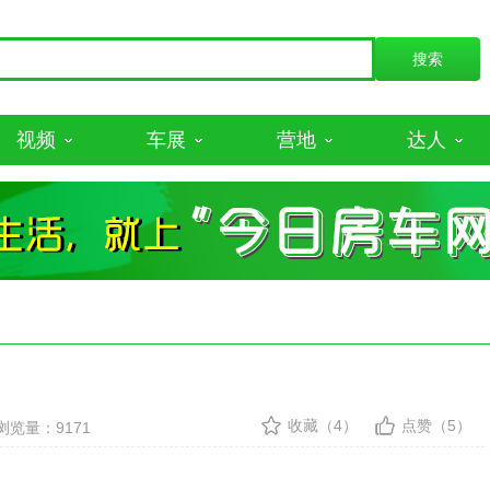
视频
车展
营地
达人
收藏（4）
点赞（5）
浏览量：9171